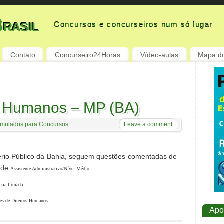
rasil
Concursos e concurseiros num só lugar
Contato
Concurseiro24Horas
Vídeo-aulas
Mapa do
s Humanos – MP (BA)
imulados para Concursos
Leave a comment
tério Público da Bahia, seguem questões comentadas de
o de
Assistente Administrativo/Nível Médio.
eria firmada.
es de Direitos Humanos
Apo