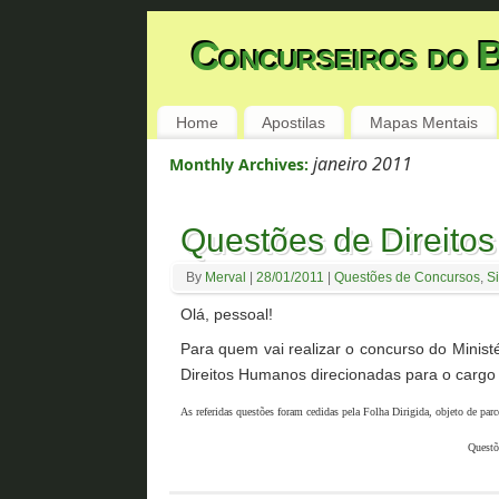
Concurseiros do B
Home
Apostilas
Mapas Mentais
janeiro 2011
Monthly Archives:
Questões de Direito
By
Merval
|
28/01/2011
|
Questões de Concursos
,
S
Olá, pessoal!
Para quem vai realizar o concurso do Minis
Direitos Humanos direcionadas para o carg
As referidas questões foram cedidas pela Folha Dirigida, objeto de parc
Questõ