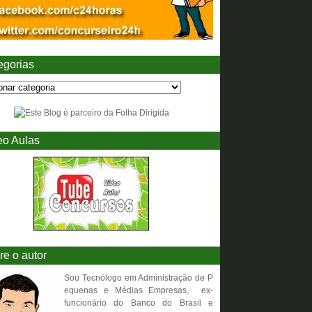
egorias
eo Aulas
re o autor
Sou Tecnólogo em Administração de P
equenas e Médias Empresas, ex-
funcionário do Banco do Brasil e