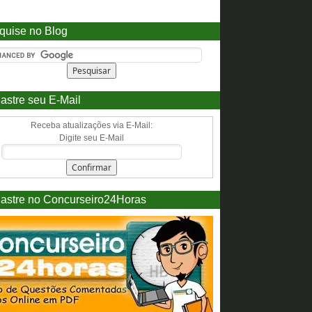
quise no Blog
astre seu E-Mail
Receba atualizações via E-Mail:
Digite seu E-Mail
astre no Concurseiro24Horas