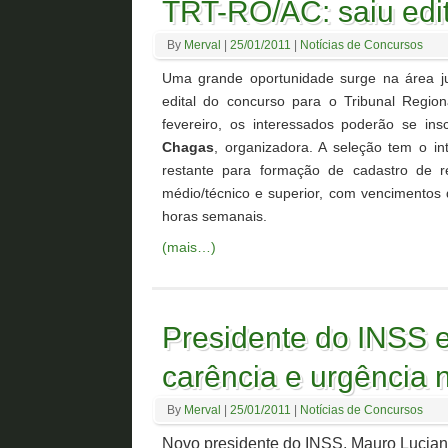
TRT-RO/AC: saiu edit
By
Merval
|
25/01/2011
|
Notícias de Concursos
Uma grande oportunidade surge na área ju
edital do concurso para o Tribunal Region
fevereiro, os interessados poderão se ins
Chagas
, organizadora. A seleção tem o i
restante para formação de cadastro de r
médio/técnico e superior, com vencimentos
horas semanais.
(mais…)
Presidente do INSS 
carência e urgência 
By
Merval
|
25/01/2011
|
Notícias de Concursos
Novo presidente do INSS, Mauro Lucian