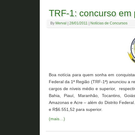
TRF-1: concurso em p
By
Merval
|
28/01/2011
|
Notícias de Concursos
Boa notícia para quem sonha em conquistar 
Federal da 1ª Região (TRF-1ª) anunciou a rea
cargos de níveis médio e superior, respect
Bahia, Piauí, Maranhão, Tocantins, Goi
Amazonas e Acre – além do Distrito Federal
e R$6.551,52 para superior.
(mais…)