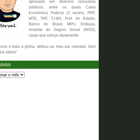
aprovado em diversos concursos
públicos, entre os quais Caixa
Econômica Federal (2 vezes), PRF,
MTE, TRF, TJ-BA, Prof. do Estado,
Banco do Brasil, MPU, Embasa,
Analista do Seguro Social (INSS),
cargo que exerço atualmente.
onra e toda a glória, atribuo ao meu pai celestial. Sem
há vitória"
uivos