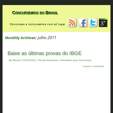
Concurseiros do Brasil
Concursos e concurseiros num só lugar
julho 2011
Monthly Archives:
Baixe as últimas provas do IBGE
By
Merval
|
31/07/2011
|
Provas Anteriores
,
Simulados para Concursos
Leave a comment