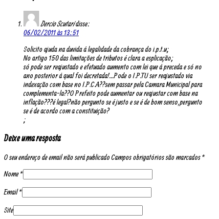
Dercio Scutari
disse:
06/02/2011 às 13:51
Solicito ajuda na duvida á legalidade da cobrança do i.p.t.u;
No artigo 150 das limitações de tributos é clara a esplicação;
só pode ser reajustado e efetuado aumento com lei que á preceda e só no
ano posterior á qual foi decretada!…Pode o I.P.TU ser reajustado via
indexação com base no I.P.C.A??sem passar pela Camara Municipal para
complementa-la??O Prefeito pode aumentar ou reajustar com base na
inflação???é legal?não pergunto se é justo e se é de bom senso,pergunto
se é de acordo com a constituição?
;
Deixe uma resposta
O seu endereço de email não será publicado Campos obrigatórios são marcados
*
Nome
*
Email
*
Site