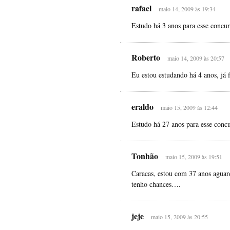
rafael
maio 14, 2009 às 19:34
Estudo há 3 anos para esse concu
Roberto
maio 14, 2009 às 20:57
Eu estou estudando há 4 anos, já f
eraldo
maio 15, 2009 às 12:44
Estudo há 27 anos para esse con
Tonhão
maio 15, 2009 às 19:51
Caracas, estou com 37 anos aguar
tenho chances….
jeje
maio 15, 2009 às 20:55