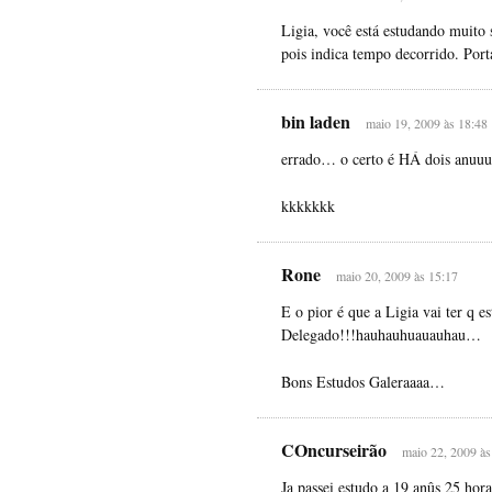
Ligia, você está estudando muito s
pois indica tempo decorrido. Port
bin laden
maio 19, 2009 às 18:48
errado… o certo é HÁ dois anuu
kkkkkkk
Rone
maio 20, 2009 às 15:17
E o pior é que a Ligia vai ter q e
Delegado!!!hauhauhuauauhau…
Bons Estudos Galeraaaa…
COncurseirão
maio 22, 2009 às
Ja passei estudo a 19 anûs 25 ho