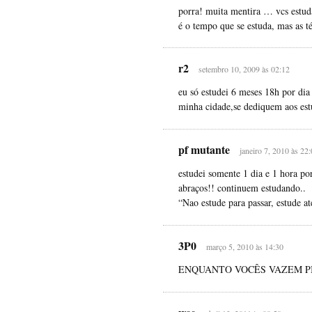
porra! muita mentira … vcs estu
é o tempo que se estuda, mas as 
r2
setembro 10, 2009 às 02:12
eu só estudei 6 meses 18h por dia
minha cidade,se dediquem aos est
pf mutante
janeiro 7, 2010 às 22
estudei somente 1 dia e 1 hora por
abraços!! continuem estudando..
“Nao estude para passar, estude at
3P0
março 5, 2010 às 14:30
ENQUANTO VOCÊS VAZEM P