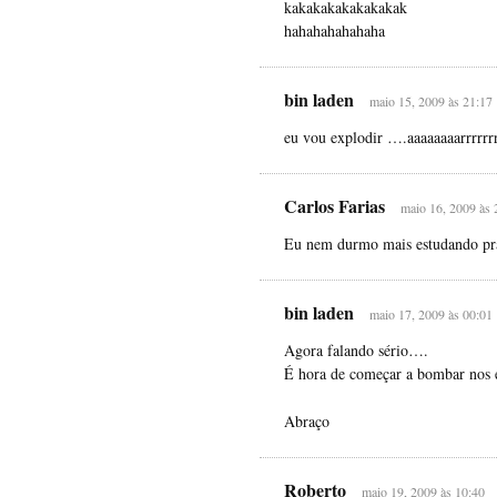
kakakakakakakakak
hahahahahahaha
bin laden
maio 15, 2009 às 21:17
eu vou explodir ….aaaaaaaarrrrrr
Carlos Farias
maio 16, 2009 às 
Eu nem durmo mais estudando pr
bin laden
maio 17, 2009 às 00:01
Agora falando sério….
É hora de começar a bombar nos 
Abraço
Roberto
maio 19, 2009 às 10:40