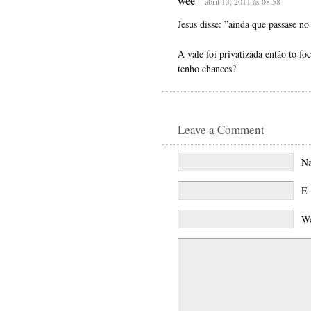
wee
abril 13, 2011 às 08:58
Jesus disse: ”ainda que passase n
A vale foi privatizada então to f
tenho chances?
Leave a Comment
N
E
We