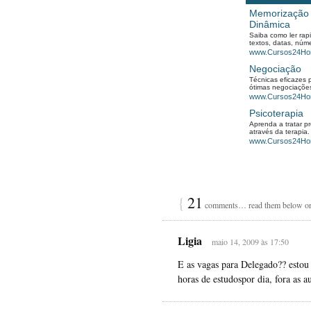
{
21
comments… read them below o
Ligia
maio 14, 2009 às 17:50
E as vagas para Delegado?? estou 
horas de estudospor dia, fora as a