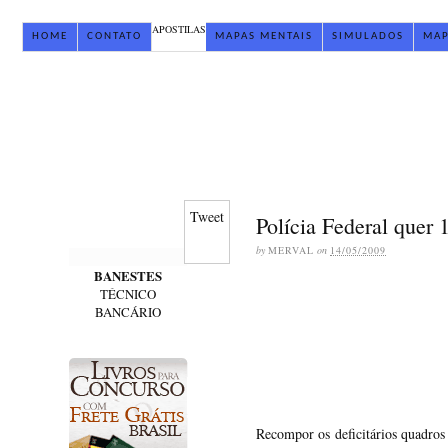
APOSTILAS
HOME
CONTATO
MAPAS MENTAIS
SIMULADOS
MAP
Tweet
Polícia Federal quer 
by
MERVAL
on
14/05/2009
BANESTES
TÉCNICO
BANCÁRIO
Recompor os deficitários quadros 