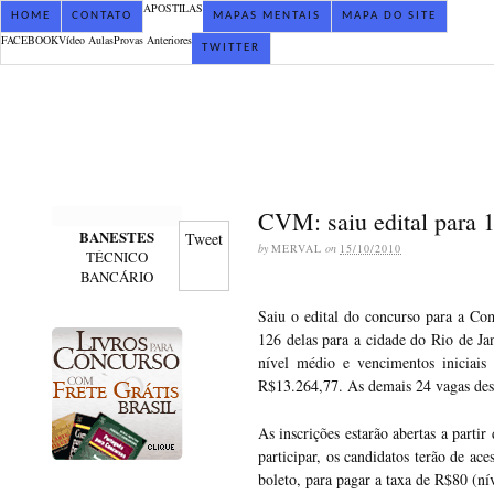
APOSTILAS
HOME
CONTATO
MAPAS MENTAIS
MAPA DO SITE
FACEBOOK
Vídeo Aulas
Provas Anteriores
TWITTER
CVM: saiu edital para 1
BANESTES
Tweet
by
MERVAL
on
15/10/2010
TÉCNICO
BANCÁRIO
Saiu o edital do concurso para a Co
126 delas para a cidade do Rio de Ja
nível médio e vencimentos iniciais 
R$13.264,77. As demais 24 vagas desti
As inscrições estarão abertas a parti
participar, os candidatos terão de ac
boleto, para pagar a taxa de R$80 (n