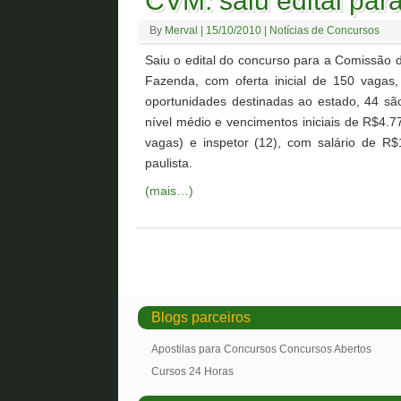
CVM: saiu edital para
By
Merval
|
15/10/2010
|
Notícias de Concursos
Saiu o edital do concurso para a Comissão d
Fazenda, com oferta inicial de 150 vagas
oportunidades destinadas ao estado, 44 sã
nível médio e vencimentos iniciais de R$4.7
vagas) e inspetor (12), com salário de R$
paulista.
(mais…)
Blogs parceiros
Apostilas para Concursos Concursos Abertos
Cursos 24 Horas