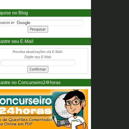
quise no Blog
astre seu E-Mail
Receba atualizações via E-Mail:
Digite seu E-Mail
astre no Concurseiro24Horas