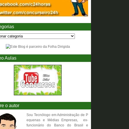
egorias
eo Aulas
re o autor
Sou Tecnólogo em Administração de P
equenas e Médias Empresas, ex-
funcionário do Banco do Brasil e