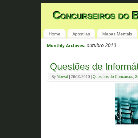
Concurseiros do B
Home
Apostilas
Mapas Mentais
outubro 2010
Monthly Archives:
Questões de Informá
By
Merval
|
26/10/2010
|
Questões de Concursos
,
S