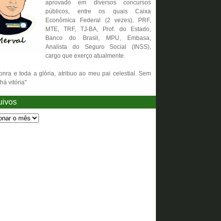
aprovado em diversos concursos
públicos, entre os quais Caixa
Econômica Federal (2 vezes), PRF,
MTE, TRF, TJ-BA, Prof. do Estado,
Banco do Brasil, MPU, Embasa,
Analista do Seguro Social (INSS),
cargo que exerço atualmente.
onra e toda a glória, atribuo ao meu pai celestial. Sem
há vitória"
uivos