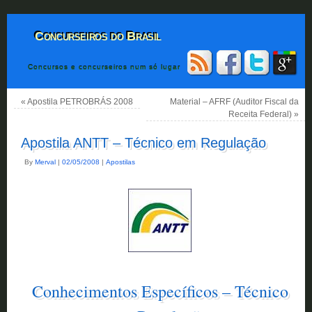
Concurseiros do Brasil
Concursos e concurseiros num só lugar
«
Apostila PETROBRÁS 2008
Material – AFRF (Auditor Fiscal da
Receita Federal)
»
Apostila ANTT – Técnico em Regulação
By
Merval
|
02/05/2008
|
Apostilas
Conhecimentos Específicos – Técnico