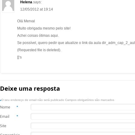
Helena
says:
12/05/2012 at 19:14
Olá Merval
Muito obrigada mesmo pelo site!
Achei coisas ótimas aqui.
Se possível, quero pedir que atualize o link da aula dir_adm_cap_2_a
(Requested file is deleted).
[]‘s
Deixe uma resposta
O seu endereço de email não será publicado Campos obrigatórios são marcados
*
Nome
*
Email
*
Site