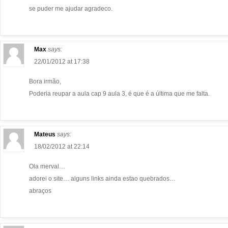
se puder me ajudar agradeco.
Max
says:
22/01/2012 at 17:38
Bora irmão,
Poderia reupar a aula cap 9 aula 3, é que é a última que me falta.
Mateus
says:
18/02/2012 at 22:14
Ola merval…
adorei o site… alguns links ainda estao quebrados…
abraços