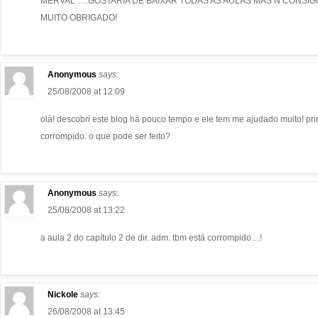
MERVAL ….GOSTARIA DE BAIXAR TODAS AS AULAS MAS Ñ CONSIGO
MUITO OBRIGADO!
Anonymous
says:
25/08/2008 at 12:09
olá! descobri este blog há pouco tempo e ele tem me ajudado muito! prin
corrompido. o que pode ser feito?
Anonymous
says:
25/08/2008 at 13:22
a aula 2 do capítulo 2 de dir. adm. tbm está corrompido…!
Nickole
says:
26/08/2008 at 13:45