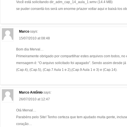
Você está solicitando dir_adm_cap_14_aula_1.wmv (14.4 MB)
se puder consertá-los será um enorme pr\azer votlar aqui e baixá-los o
Marco
says:
15/07/2010 at 08:48
Bom dia Merval…
Primeiramente obrigado por compartilhar estes arquivos com todos, no
mensagem é: “O arquivo solicitado foi apagado”. Sendo assim desde já a
(Cap.4), (Cap.5), (Cap.7 Aula 1 e 2),(Cap.9 Aula 1 e 3) e (Cap.14).
Marco Antônio
says:
26/07/2010 at 12:47
Olá Merval…
Parabéns pelo Site! Tenho certeza que tem ajudado muita gente, inclu
coração…