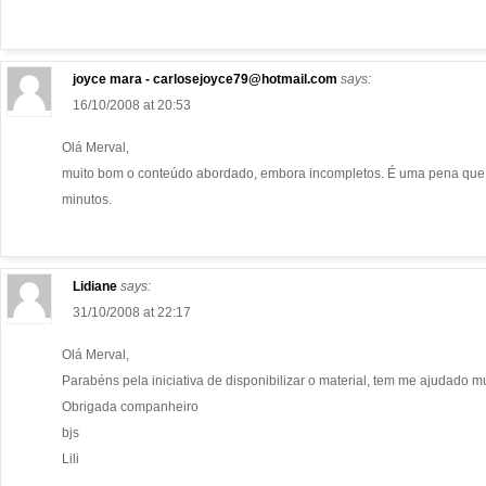
joyce mara -
carlosejoyce79@hotmail.com
says:
16/10/2008 at 20:53
Olá Merval,
muito bom o conteúdo abordado, embora incompletos. É uma pena que as au
minutos.
Lidiane
says:
31/10/2008 at 22:17
Olá Merval,
Parabéns pela iniciativa de disponibilizar o material, tem me ajudado mu
Obrigada companheiro
bjs
Lili