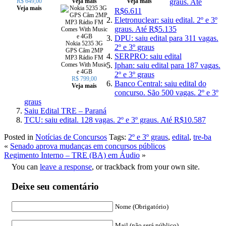
R$ 649,00
Veja mais
Veja mais
graus. Até
Veja mais
R$6.611
Eletronuclear: saiu edital. 2º e 3º
graus. Até R$5.135
DPU: saiu edital para 311 vagas.
Nokia 5235 3G
2º e 3º graus
GPS Câm 2MP
SERPRO: saiu edital
MP3 Rádio FM
Comes With Music
Iphan: saiu edital para 187 vagas.
e 4GB
2º e 3º graus
R$ 799,00
Banco Central: saiu edital do
Veja mais
concurso. São 500 vagas. 2º e 3º
graus
Saiu Edital TRE – Paraná
TCU: saiu edital. 128 vagas. 2º e 3º graus. Até R$10.587
Posted in
Notícias de Concursos
Tags:
2º e 3º graus
,
edital
,
tre-ba
«
Senado aprova mudanças em concursos públicos
Regimento Interno – TRE (BA) em Áudio
»
You can
leave a response
, or trackback from your own site.
Deixe seu comentário
Nome (Obrigatório)
Mail (não será público)