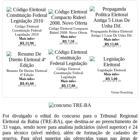
Código Eleitoral
Código Eleitoral Compacto
Constituição Federal
Propaganda Política Eleitoral
Rideel 2008. Novo Oferta
Legislação 2010
Antiga 5 Lixas De Unha Dif.
Mais info»
Mais info»
Mais info»
R$ 7.50
R$ 21.90
até 18x de 0.56
R$ 15.00
até 18x de 1.64
até 18x de 1.13
Código Eleitoral
Legislação Eleitoral
Resumo De Direito Eleitoral
Constituição Federal
Mais info»
4ª Edição
Legislação
Mais info»
R$ 5.00
Mais info»
até 18x de 0.38
R$ 41.60
R$ 17.00
até 18x de 3.12
até 18x de 1.28
Vitrine Tecnoblog
Foi divulgado o edital do concurso para o Tribunal Regional
Eleitoral da Bahia (TRE-BA), que destina-se ao preenchimento de
33 vagas, sendo nove para analista judiciários (nível superior) e 24
para técnico (nível médio), além de formação de cadastro de
reserva. Para nível superior são oferecidas vagas nas áreas de