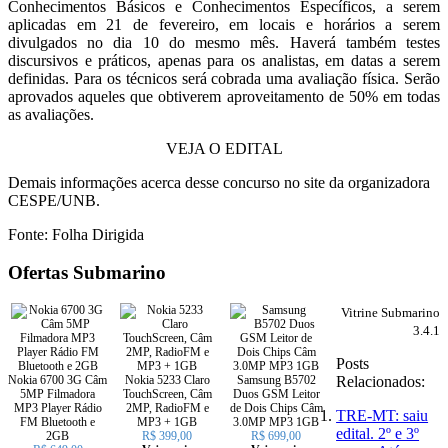
Conhecimentos Básicos e Conhecimentos Específicos, a serem
aplicadas em 21 de fevereiro, em locais e horários a serem
divulgados no dia 10 do mesmo mês. Haverá também testes
discursivos e práticos, apenas para os analistas, em datas a serem
definidas. Para os técnicos será cobrada uma avaliação física. Serão
aprovados aqueles que obtiverem aproveitamento de 50% em todas
as avaliações.
VEJA O EDITAL
Demais informações acerca desse concurso no site da organizadora
CESPE/UNB.
Fonte: Folha Dirigida
Ofertas Submarino
Vitrine Submarino
3.4.1
Posts
Nokia 6700 3G Câm
Nokia 5233 Claro
Samsung B5702
Relacionados:
5MP Filmadora
TouchScreen, Câm
Duos GSM Leitor
MP3 Player Rádio
2MP, RadioFM e
de Dois Chips Câm
TRE-MT: saiu
FM Bluetooth e
MP3 + 1GB
3.0MP MP3 1GB
edital. 2º e 3º
2GB
R$ 399,00
R$ 699,00