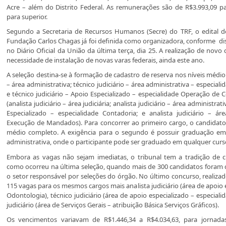
Acre – além do Distrito Federal. As remunerações são de R$3.993,09 pa
para superior.
Segundo a Secretaria de Recursos Humanos (Secre) do TRF, o edital de
Fundação Carlos Chagas já foi definida como organizadora, conforme dis
no Diário Oficial da União da última terça, dia 25. A realização de novo
necessidade de instalação de novas varas federais, ainda este ano.
A seleção destina-se à formação de cadastro de reserva nos níveis médio 
– área administrativa; técnico judiciário – área administrativa – especial
e técnico judiciário – Apoio Especializado – especialidade Operação de 
(analista judiciário – área judiciária; analista judiciário – área administrati
Especializado – especialidade Contadoria; e analista judiciário – áre
Execução de Mandados). Para concorrer ao primeiro cargo, o candidato 
médio completo. A exigência para o segundo é possuir graduação em 
administrativa, onde o participante pode ser graduado em qualquer curs
Embora as vagas não sejam imediatas, o tribunal tem a tradição de 
como ocorreu na última seleção, quando mais de 300 candidatos fora
o setor responsável por seleções do órgão. No último concurso, realiza
115 vagas para os mesmos cargos mais analista judiciário (área de apoio 
Odontologia), técnico judiciário (área de apoio especializado – especialid
judiciário (área de Serviços Gerais – atribuição Básica Serviços Gráficos).
Os vencimentos variavam de R$1.446,34 a R$4.034,63, para jornada