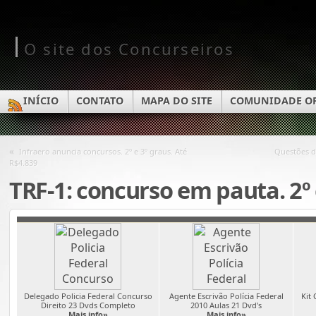
O site dos Concurseiros
INÍCIO
CONTATO
MAPA DO SITE
COMUNIDADE O
«
Infraero anuncia concursos. 2º e 3º graus. Até
Questões d
R$4.839
TRF-1: concurso em pauta. 2º 
Delegado Policia Federal Concurso
Agente Escrivão Polícia Federal
Kit
Direito 23 Dvds Completo
2010 Aulas 21 Dvd's
Mais info»
Mais info»