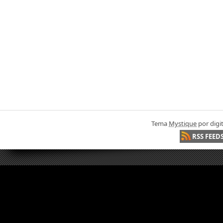
Tema
Mystique
por digi
RSS FEED