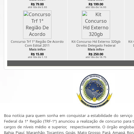
R$ 79.00
R$ 199.00
até 18x de 5.93
até 18x de 14.93
Concurso Trf 1ª Região De Acordo
Kit Concurso Hd Externo 320gb
Kit
Com Edital 2011
Direito Delegado Federal
Mais info»
Mais info»
R$ 15.00
R$ 250.00
até 18x de 1.13
até 18x de 18.75
Boa notícia para quem sonha em conquistar a estabilidade do serviço p
Federal da 1ª Região (TRF-1ª) anunciou a realização de concurso para téc
cargos de níveis médio e superior, respectivamente. O órgão engloba
Bahia, Piauí, Maranhão, Tocantins, Goiás, Mato Grosso, Pará, Amapá, R