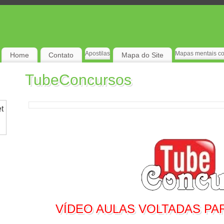
Apostilas
Mapas mentais c
Home
Contato
Mapa do Site
TubeConcursos
t
VÍDEO AULAS VOLTADAS P