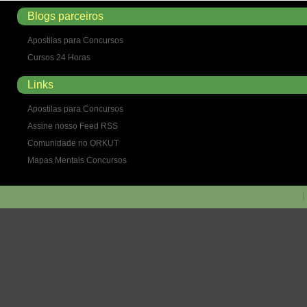
Blogs parceiros
Apostilas para Concursos
Cursos 24 Horas
Links
Apostilas para Concursos
Assine nosso Feed RSS
Comunidade no ORKUT
Mapas Mentais Concursos