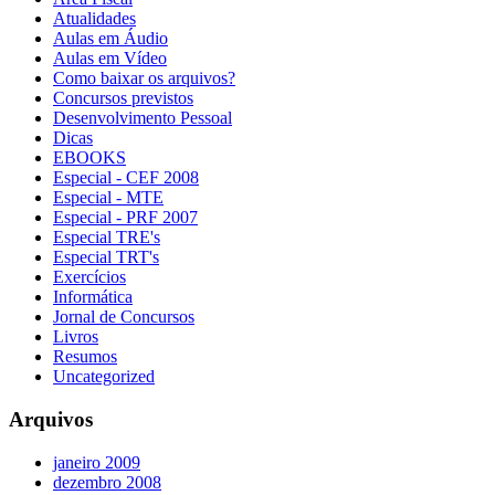
Atualidades
Aulas em Áudio
Aulas em Vídeo
Como baixar os arquivos?
Concursos previstos
Desenvolvimento Pessoal
Dicas
EBOOKS
Especial - CEF 2008
Especial - MTE
Especial - PRF 2007
Especial TRE's
Especial TRT's
Exercícios
Informática
Jornal de Concursos
Livros
Resumos
Uncategorized
Arquivos
janeiro 2009
dezembro 2008