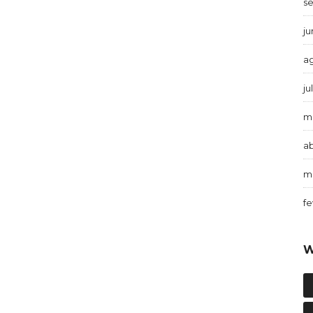
s
j
a
ju
m
ab
m
fe
W