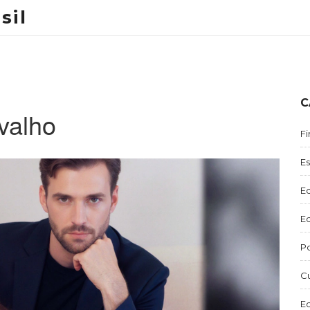
sil
C
valho
Fi
E
E
E
Po
C
E