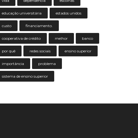
vida
dependência
escolhas
educação universitária
estados unidos
custo
financiamento.
cooperativa de crédito
melhor
banco
por quê
redes sociais
ensino superior
importância
problema
sistema de ensino superior