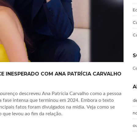
E
Cu
C
S
Ce
E INESPERADO COM ANA PATRÍCIA CARVALHO
A
Lourenço descreveu Ana Patrícia Carvalho como a pessoa
ma fase intensa que terminou em 2024. Embora o texto
d
rincipais fatos foram divulgados na mídia. Veja como se
n
 que levou ao fim da relação.
o