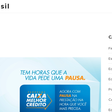
sil
C
Fi
E
E
E
Po
C
E