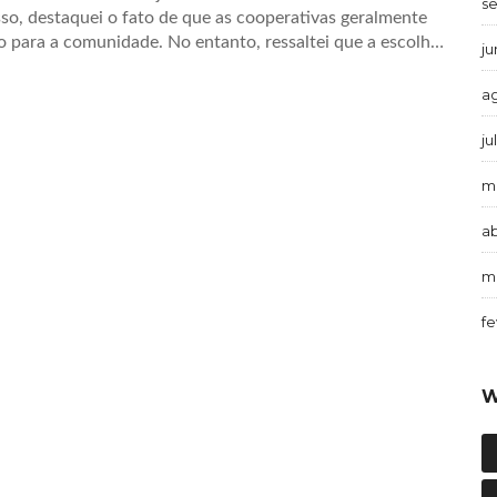
s
so, destaquei o fato de que as cooperativas geralmente
 para a comunidade. No entanto, ressaltei que a escolha
j
seada nas necessidades individuais e preferências de cada
ar as opções disponíveis antes de tomar uma decisão.
a
ju
m
ab
m
fe
W