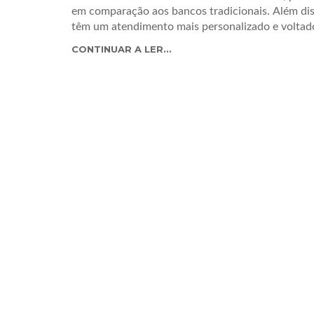
em comparação aos bancos tradicionais. Além dis
têm um atendimento mais personalizado e voltado
entre cooperativa de crédito e banco deve ser ba
CONTINUAR A LER...
pessoa. Por fim, é importante pesquisar e compar