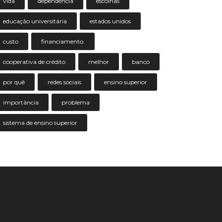
vida
dependência
escolhas
educação universitária
estados unidos
custo
financiamento.
cooperativa de crédito
melhor
banco
por quê
redes sociais
ensino superior
importância
problema
sistema de ensino superior