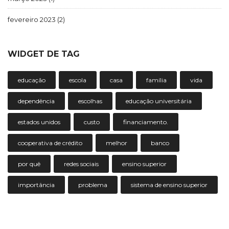
fevereiro 2023
(2)
WIDGET DE TAG
educação
escola
casa
família
vida
dependência
escolhas
educação universitária
estados unidos
custo
financiamento.
cooperativa de crédito
melhor
banco
por quê
redes sociais
ensino superior
importância
problema
sistema de ensino superior