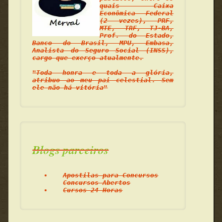
quais Caixa
Econômica Federal
(2 vezes), PRF,
MTE, TRF, TJ-BA,
Prof. do Estado,
Banco do Brasil, MPU, Embasa,
Analista do Seguro Social (INSS),
cargo que exerço atualmente.
"Toda honra e toda a glória,
atribuo ao meu pai celestial. Sem
ele não há vitória"
Blogs parceiros
Apostilas para Concursos
Concursos Abertos
Cursos 24 Horas