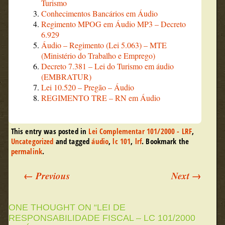
Turismo
Conhecimentos Bancários em Áudio
Regimento MPOG em Áudio MP3 – Decreto
6.929
Áudio – Regimento (Lei 5.063) – MTE
(Ministério do Trabalho e Emprego)
Decreto 7.381 – Lei do Turismo em áudio
(EMBRATUR)
Lei 10.520 – Pregão – Áudio
REGIMENTO TRE – RN em Áudio
This entry was posted in
Lei Complementar 101/2000 - LRF
,
Uncategorized
and tagged
áudio
,
lc 101
,
lrf
. Bookmark the
permalink
.
←
Previous
Next
→
Post navigation
ONE THOUGHT ON “
LEI DE
RESPONSABILIDADE FISCAL – LC 101/2000