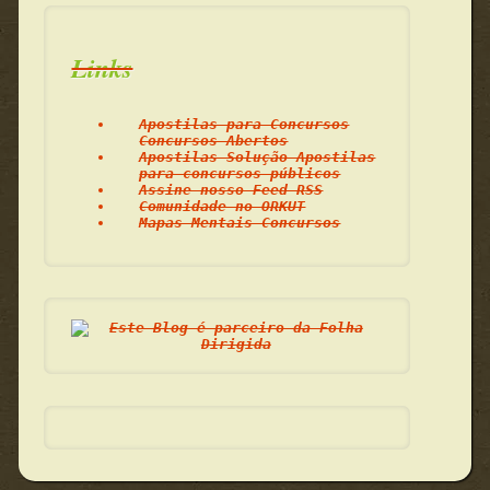
Links
Apostilas para Concursos
Concursos Abertos
Apostilas Solução Apostilas
para concursos públicos
Assine nosso Feed RSS
Comunidade no ORKUT
Mapas Mentais Concursos