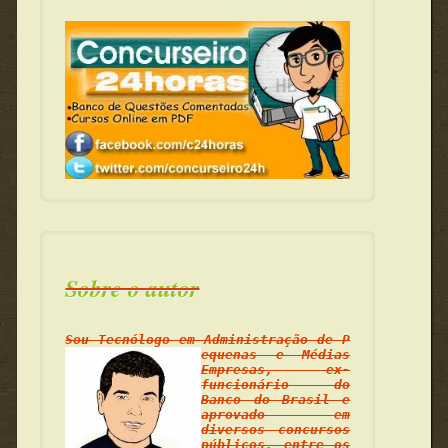
Sobre o autor
Sou Tecnólogo em Administração de P
equenas e Médias
Empresas, ex-
funcionário do
Banco do Brasil e
aprovado em
diversos concursos
públicos, entre os