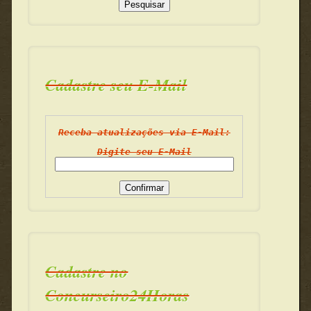
Cadastre seu E-Mail
Receba atualizações via E-Mail:
Digite seu E-Mail
Cadastre no
Concurseiro24Horas